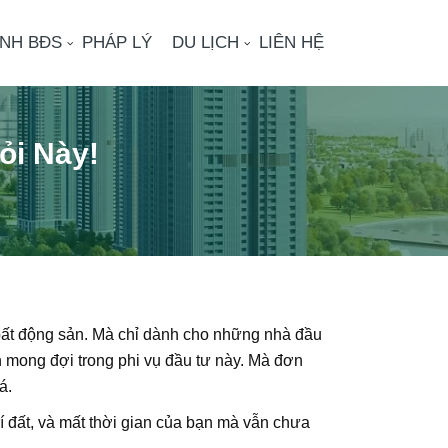
ÌNH BĐS
PHÁP LÝ
DU LỊCH
LIÊN HỆ
ỏi Này!
 bất động sản. Mà chỉ dành cho những nhà đầu
h mong đợi trong phi vụ đầu tư này. Mà đơn
á.
rí đất, và mất thời gian của bạn mà vẫn chưa