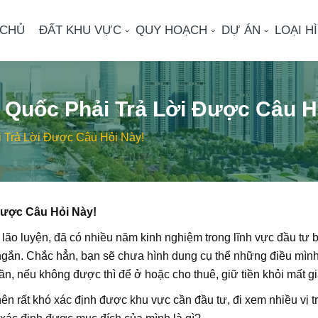
 CHỦ
ĐẤT KHU VỰC
QUY HOẠCH
DỰ ÁN
LOẠI H
 Quốc Phải Trả Lời Được Câu H
 Trả Lời Được Câu Hỏi Này!
Được Câu Hỏi Này!
lão luyện, đã có nhiều năm kinh nghiệm trong lĩnh vực đầu tư
n ngắn. Chắc hẳn, bạn sẽ chưa hình dung cụ thể những điều mìn
ần, nếu không được thì để ở hoặc cho thuê, giữ tiền khỏi mất gi
nên rất khó xác định được khu vực cần đầu tư, đi xem nhiều vị t