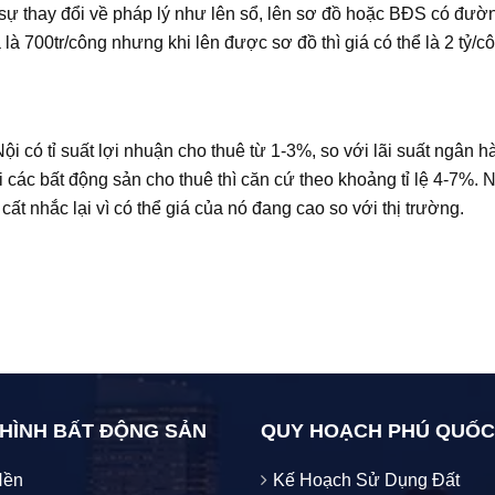
sự thay đổi về pháp lý như lên sổ, lên sơ đồ hoặc BĐS có đư
 700tr/công nhưng khi lên được sơ đồ thì giá có thể là 2 tỷ/cô
 có tỉ suất lợi nhuận cho thuê từ 1-3%, so với lãi suất ngân 
i các bất động sản cho thuê thì căn cứ theo khoảng tỉ lệ 4-7%. 
t nhắc lại vì có thể giá của nó đang cao so với thị trường.
 HÌNH BẤT ĐỘNG SẢN
QUY HOẠCH PHÚ QUỐC
Nền
Kế Hoạch Sử Dụng Đất