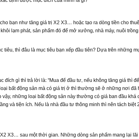
 xác định được mục đích của mình là gì?
cho bạn như tăng giá trị X2 X3… hoặc tạo ra dòng tiền cho thuê 
iền khỏi lạm phát, sản phẩm đó để mở xưởng, nhà máy, nuôi trồ
tiêu, thì đâu là mục tiêu bạn xếp đầu tiên? Dựa trên những mụ
đích gì thì trả lời là: “Mua để đầu tư, nếu không tăng giá thì 
oại bất động sản mà có giá trị ở thì thường sẽ ở những nơi đã h
Do vậy, những loại bất động sản này thường có giá ban đầu khá
ầng và tiện ích. Nếu là nhà đầu tư thông minh thì nên tách biệ
2 X3… sau một thời gian. Những dòng sản phẩm mang lại lãi v