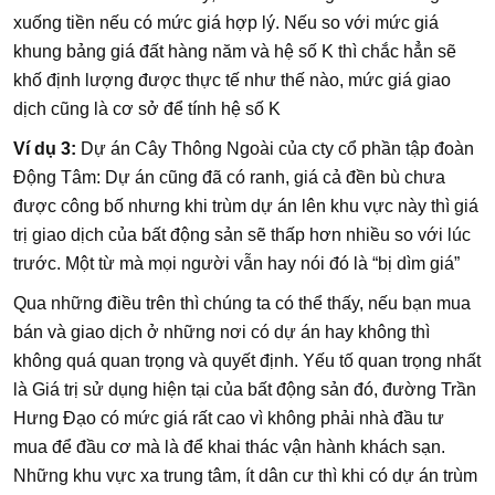
xuống tiền nếu có mức giá hợp lý. Nếu so với mức giá
khung bảng giá đất hàng năm và hệ số K thì chắc hẳn sẽ
khố định lượng được thực tế như thế nào, mức giá giao
dịch cũng là cơ sở để tính hệ số K
Ví dụ 3:
Dự án Cây Thông Ngoài của cty cổ phần tập đoàn
Động Tâm: Dự án cũng đã có ranh, giá cả đền bù chưa
được công bố nhưng khi trùm dự án lên khu vực này thì giá
trị giao dịch của bất động sản sẽ thấp hơn nhiều so với lúc
trước. Một từ mà mọi người vẫn hay nói đó là “bị dìm giá”
Qua những điều trên thì chúng ta có thể thấy, nếu bạn mua
bán và giao dịch ở những nơi có dự án hay không thì
không quá quan trọng và quyết định. Yếu tố quan trọng nhất
là Giá trị sử dụng hiện tại của bất động sản đó, đường Trần
Hưng Đạo có mức giá rất cao vì không phải nhà đầu tư
mua để đầu cơ mà là để khai thác vận hành khách sạn.
Những khu vực xa trung tâm, ít dân cư thì khi có dự án trùm