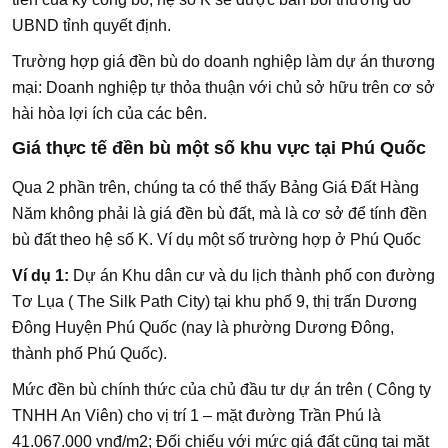
UBND tỉnh quyết định.
Trường hợp giá đền bù do doanh nghiệp làm dự án thương
mại: Doanh nghiệp tự thỏa thuận với chủ sở hữu trên cơ sở
hài hòa lợi ích của các bên.
Giá thực tế đền bù một số khu vực tại Phú Quốc
Qua 2 phần trên, chúng ta có thể thấy Bảng Giá Đất Hàng
Năm không phải là giá đền bù đất, mà là cơ sở để tính đền
bù đất theo hệ số K. Ví dụ một số trường hợp ở Phú Quốc
Ví dụ 1:
Dự án Khu dân cư và du lịch thành phố con đường
Tơ Lụa ( The Silk Path City) tại khu phố 9, thị trấn Dương
Đông Huyện Phú Quốc (nay là phường Dương Đông,
thành phố Phú Quốc).
Mức đền bù chính thức của chủ đầu tư dự án trên ( Công ty
TNHH An Viên) cho vị trí 1 – mặt đường Trần Phú là
41.067.000 vnđ/m2; Đối chiếu với mức giá đất cũng tại mặt