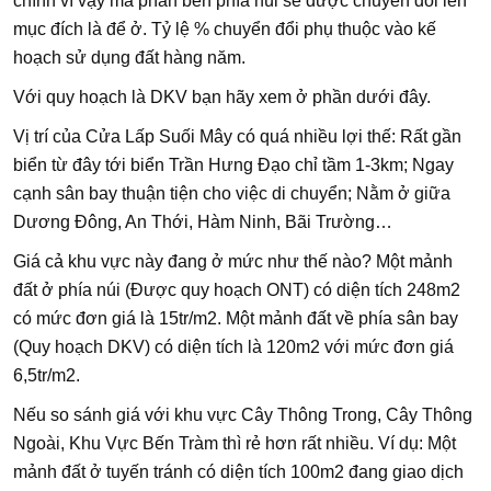
chính vì vậy mà phần bên phía núi sẽ được chuyển đổi lên
mục đích là để ở. Tỷ lệ % chuyển đổi phụ thuộc vào kế
hoạch sử dụng đất hàng năm.
Với quy hoạch là DKV bạn hãy xem ở phần dưới đây.
Vị trí của Cửa Lấp Suối Mây có quá nhiều lợi thế: Rất gần
biển từ đây tới biển Trần Hưng Đạo chỉ tầm 1-3km; Ngay
cạnh sân bay thuận tiện cho việc di chuyển; Nằm ở giữa
Dương Đông, An Thới, Hàm Ninh, Bãi Trường…
Giá cả khu vực này đang ở mức như thế nào? Một mảnh
đất ở phía núi (Được quy hoạch ONT) có diện tích 248m2
có mức đơn giá là 15tr/m2. Một mảnh đất về phía sân bay
(Quy hoạch DKV) có diện tích là 120m2 với mức đơn giá
6,5tr/m2.
Nếu so sánh giá với khu vực Cây Thông Trong, Cây Thông
Ngoài, Khu Vực Bến Tràm thì rẻ hơn rất nhiều. Ví dụ: Một
mảnh đất ở tuyến tránh có diện tích 100m2 đang giao dịch