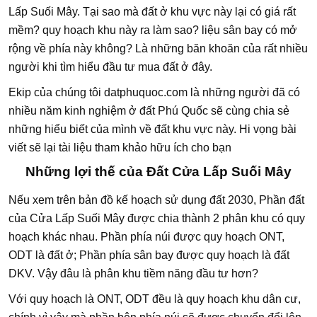
Lấp Suối Mây. Tại sao mà đất ở khu vực này lại có giá rất
mềm? quy hoạch khu này ra làm sao? liệu sân bay có mở
rộng về phía này không? Là những băn khoăn của rất nhiều
người khi tìm hiểu đầu tư mua đất ở đây.
Ekip của chúng tôi datphuquoc.com là những người đã có
nhiều năm kinh nghiệm ở đất Phú Quốc sẽ cùng chia sẻ
những hiểu biết của mình về đất khu vực này. Hi vọng bài
viết sẽ lại tài liệu tham khảo hữu ích cho bạn
Những lợi thế của Đất Cửa Lấp Suối Mây
Nếu xem trên bản đồ kế hoạch sử dụng đất 2030, Phần đất
của Cửa Lấp Suối Mây được chia thành 2 phân khu có quy
hoạch khác nhau. Phần phía núi được quy hoạch ONT,
ODT là đất ở; Phần phía sân bay được quy hoạch là đất
DKV. Vậy đâu là phân khu tiềm năng đầu tư hơn?
Với quy hoạch là ONT, ODT đều là quy hoạch khu dân cư,