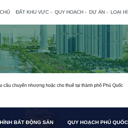
 CHỦ
ĐẤT KHU VỰC
QUY HOẠCH
DỰ ÁN
LOẠI H
u cầu chuyển nhượng hoặc cho thuê tại thành phố Phú Quốc
 HÌNH BẤT ĐỘNG SẢN
QUY HOẠCH PHÚ QUỐC