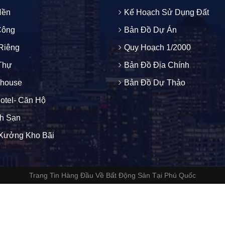
Nền
Kế Hoạch Sử Dụng Đất
Công
Bản Đồ Dự Án
Riêng
Quy Hoạch 1/2000
 Thự
Bản Đồ Địa Chính
house
Bản Đồ Dự Thảo
otel- Căn Hộ
h Sạn
Xưởng Kho Bãi
Trang Tin Hàng Đầu Về Bất Động Sản Tại Phú Quốc